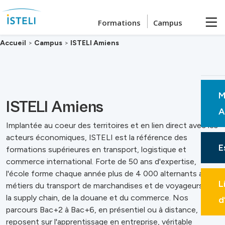
Passer au contenu principal
Formations
Campus
Accueil
>
Campus
>
ISTELI Amiens
M
ISTELI Amiens
A
Implantée au coeur des territoires et en lien direct avec les
acteurs économiques, ISTELI est la référence des
E
formations supérieures en transport, logistique et
commerce international. Forte de 50 ans d'expertise,
l'école forme chaque année plus de 4 000 alternants aux
L
métiers du transport de marchandises et de voyageurs, de
la supply chain, de la douane et du commerce. Nos
d
parcours Bac+2 à Bac+6, en présentiel ou à distance,
reposent sur l'apprentissage en entreprise, véritable