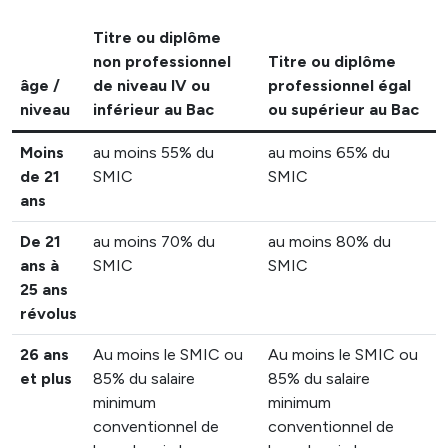
Titre ou diplôme
non professionnel
Titre ou diplôme
âge /
de niveau IV ou
professionnel égal
niveau
inférieur au Bac
ou supérieur au Bac
Moins
au moins 55% du
au moins 65% du
de 21
SMIC
SMIC
ans
De 21
au moins 70% du
au moins 80% du
ans à
SMIC
SMIC
25 ans
révolus
26 ans
Au moins le SMIC ou
Au moins le SMIC ou
et plus
85% du salaire
85% du salaire
minimum
minimum
conventionnel de
conventionnel de