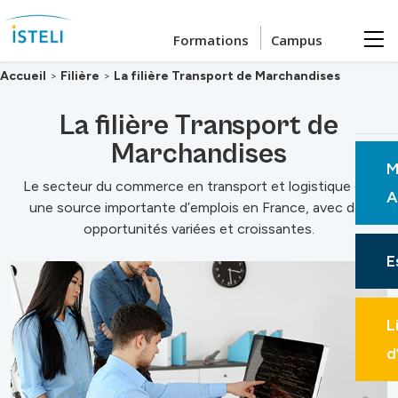
Passer au contenu principal
Formations
Campus
Accueil
>
Filière
>
La filière Transport de Marchandises
La filière Transport de
Marchandises
M
Le secteur
du commerce en
tr
ansport
et
l
ogistique est
A
une source importante d’emplois en France, avec des
opportunités variées et croissantes.
E
L
d