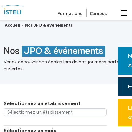
Passer au contenu principal
Formations
Campus
Accueil
>
Nos JPO & événements
Nos
JPO & événements
M
Venez découvrir nos écoles lors de nos journées portes
A
ouvertes.
E
Sélectionnez un établissement
L
d
Sélectionnez un mois