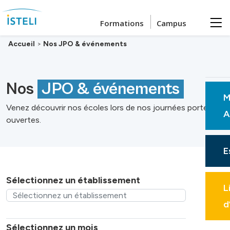
Passer au contenu principal
Formations
Campus
Accueil
>
Nos JPO & événements
Nos
JPO & événements
M
Venez découvrir nos écoles lors de nos journées portes
A
ouvertes.
E
Sélectionnez un établissement
L
d
Sélectionnez un mois