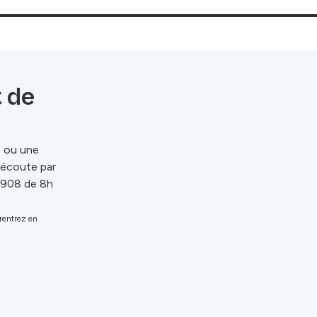
t de
s ou une
e écoute par
 908 de 8h
 rentrez en