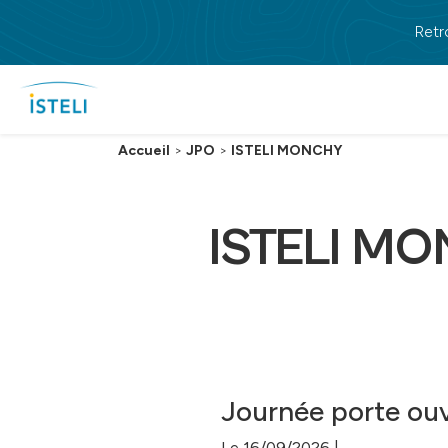
Passer au contenu principal
Retr
Accueil
>
JPO
>
ISTELI MONCHY
ISTELI M
Journée porte ouv
Le 16/09/2026 |