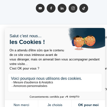
L'Institut Supérieur du Transpo
Nos formations
Nos filières
Toutes nos formations
Transport de Ma
BAC+2
Logistique
BAC+3 et Parcours Bachelor
Supply Chain
BAC+5 et BAC+6
Transport de Vo
ISTELI Expertise
Commerce
Nos formations en alternance
Douane