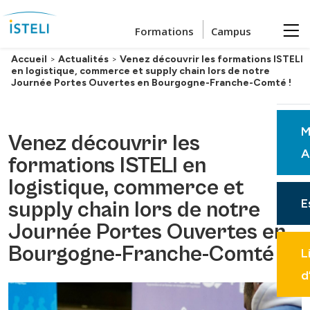
Passer au contenu principal
Formations
Campus
Accueil
>
Actualités
>
Venez découvrir les formations ISTELI
en logistique, commerce et supply chain lors de notre
Journée Portes Ouvertes en Bourgogne-Franche-Comté !
M
Venez découvrir les
A
formations ISTELI en
logistique, commerce et
E
supply chain lors de notre
Journée Portes Ouvertes en
Bourgogne-Franche-Comté !
L
d